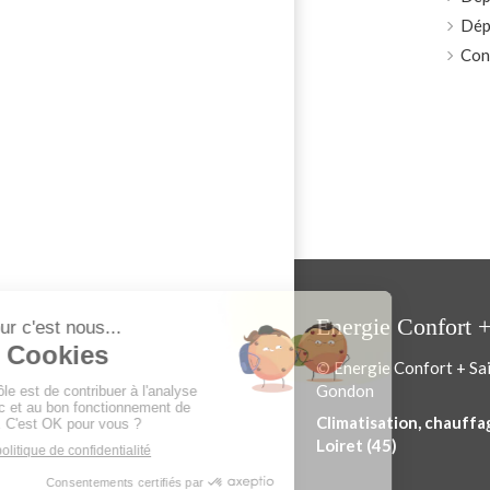
Dép
Con
Energie Confort 
© Energie Confort + Sa
Gondon
Climatisation, chauffa
Loiret (45)