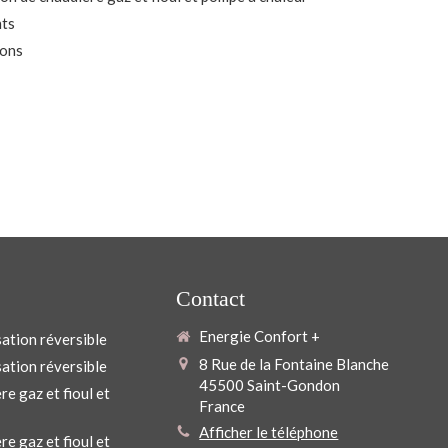
nts
ions
Contact
Energie Confort +
sation réversible
8 Rue de la Fontaine Blanche
ation réversible
45500
Saint-Gondon
re gaz et fioul et
France
Afficher le téléphone
e gaz et fioul et