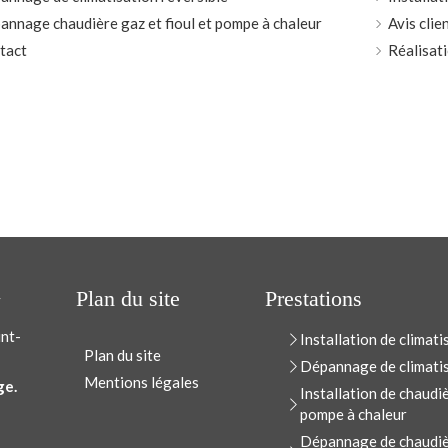
annage chaudière gaz et fioul et pompe à chaleur
Avis clie
tact
Réalisat
+
Plan du site
Prestations
int-
Installation de climati
Plan du site
Dépannage de climatis
Mentions légales
ge.
Installation de chaudiè
pompe à chaleur
Dépannage de chaudièr